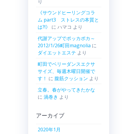
り
《サウンドヒーリングコラ
ム part3 ストレスの本質と
は?!》
に
ハマコ
より
代謝アップでポッカポカ～
2012/1/26町田magnolia
に
ダイエットエステ
より
町田でベリーダンスエクサ
サイズ、毎週木曜日開催で
す！
に
腹筋クッション
より
立春。春がやってきたかな
に
渦巻き
より
アーカイブ
2020年1月