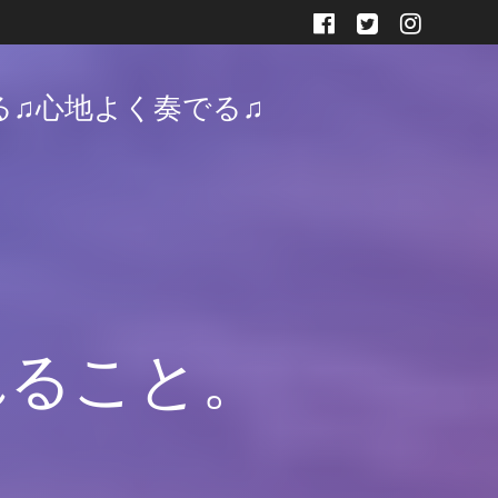
る♫心地よく奏でる♫
れること。