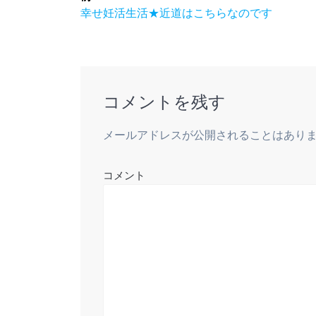
稿
前
幸せ妊活生活★近道はこちらなのです
の
ナ
投
稿:
ビ
コメントを残す
ゲ
メールアドレスが公開されることはあり
ー
シ
コメント
ョ
ン