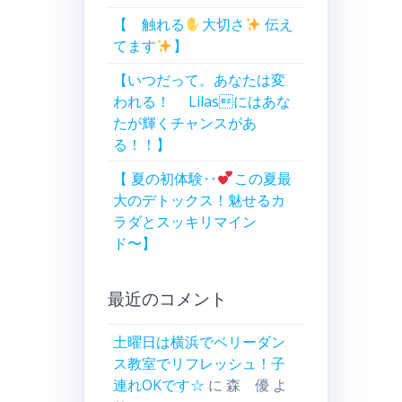
【 触れる
大切さ
伝え
てます
】
【いつだって。あなたは変
われる！ Lilasにはあな
たが輝くチャンスがあ
る！！】
【 夏の初体験‥
この夏最
大のデトックス！魅せるカ
ラダとスッキリマイン
ド〜】
最近のコメント
土曜日は横浜でベリーダン
ス教室でリフレッシュ！子
連れOKです☆
に
森 優
よ