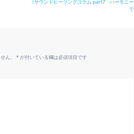
次
《サウンドヒーリングコラム part7 ハーモニ
の
で
投
稿:
ません。
*
が付いている欄は必須項目です