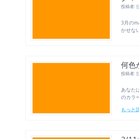
投稿者:
f
3月のm
かせな
何色
投稿者:
f
あなた
のカラ
もっと