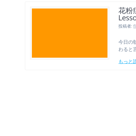
花粉
Less
投稿者:
f
今日の
わると
もっと