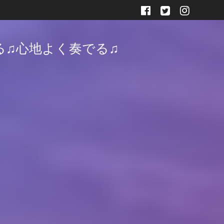
る♫心地よく奏でる♫