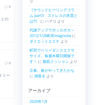
り
0
《サウンドヒーリングコラ
ム part3 ストレスの本質と
ことの
は?!》
に
ハマコ
より
代謝アップでポッカポカ～
2012/1/26町田magnolia
に
ダイエットエステ
より
町田でベリーダンスエクサ
サイズ、毎週木曜日開催で
す！
に
腹筋クッション
より
0
立春。春がやってきたかな
イミー
に
渦巻き
より
アーカイブ
2020年1月