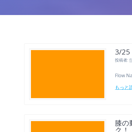
3/
投稿者:
f
Flow N
もっと
膝の
ク！