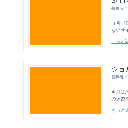
3/
投稿者:
f
３月1
ないサ
もっと
ショ
投稿者:
f
今月は
の練習
もっと