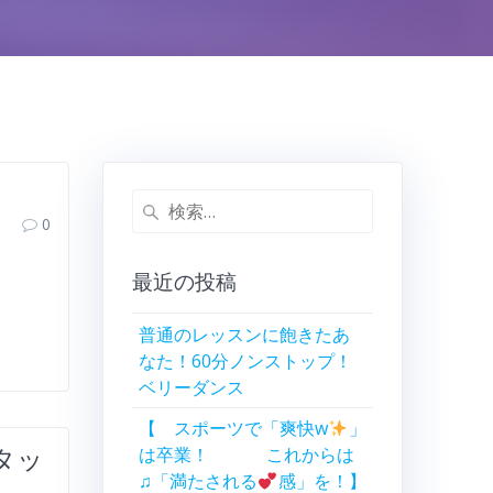
検
0
索:
最近の投稿
普通のレッスンに飽きたあ
なた！60分ノンストップ！
ベリーダンス
【 スポーツで「爽快w
」
タッ
は卒業！ これからは
♫「満たされる
感」を！】