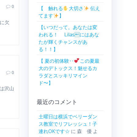
0
【 触れる
大切さ
伝え
てます
】
スに欠
【いつだって。あなたは変
われる！ Lilasにはあな
たが輝くチャンスがあ
る！！】
【 夏の初体験‥
この夏最
大のデトックス！魅せるカ
0
ラダとスッキリマイン
ド〜】
には沢山
最近のコメント
土曜日は横浜でベリーダン
ス教室でリフレッシュ！子
連れOKです☆
に
森 優
よ