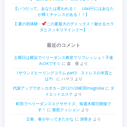
【いつだって。あなたは変われる！ Lilasにはあなた
が輝くチャンスがある！！】
【 夏の初体験‥
この夏最大のデトックス！魅せるカラ
ダとスッキリマインド〜】
最近のコメント
土曜日は横浜でベリーダンス教室でリフレッシュ！子連
れOKです☆
に
森 優
より
《サウンドヒーリングコラム part3 ストレスの本質と
は?!》
に
ハマコ
より
代謝アップでポッカポカ～2012/1/26町田magnolia
に
ダ
イエットエステ
より
町田でベリーダンスエクササイズ、毎週木曜日開催で
す！
に
腹筋クッション
より
立春。春がやってきたかな
に
渦巻き
より