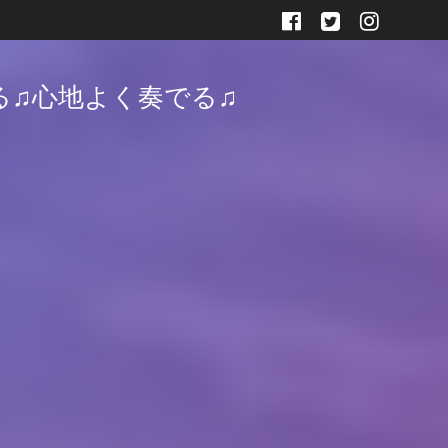
る♫心地よく奏でる♫