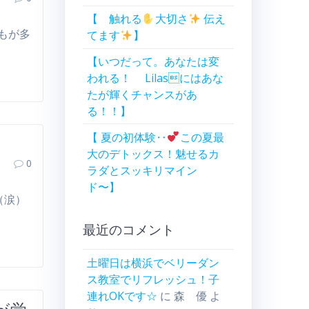
【 触れる
大切さ
伝え
どもが多
てます
】
【いつだって。あなたは変
われる！ Lilasにはあな
たが輝くチャンスがあ
る！！】
【 夏の初体験‥
この夏最
大のデトックス！魅せるカ
0
ラダとスッキリマイン
ド〜】
（涙）
最近のコメント
土曜日は横浜でベリーダン
ス教室でリフレッシュ！子
連れOKです☆
に
森 優
よ