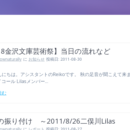
/18金沢文庫芸術祭】当日の流れなど
lownaturally
に
お知らせ
投稿日: 2011-08-30
んにちは。アシスタントのReikoです。 秋の足音が聞こえて来
イコール Lilasメンバー…
読む
振り付け ～2011/8/26二俣川Lilas
lownaturally
に
レポート
投稿日: 2011-08-27