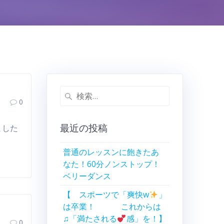
検
0
索:
最近の投稿
ました
普通のレッスンに飽きたあ
なた！60分ノンストップ！
ベリーダンス
【 スポーツで「爽快w
」
は卒業！ これからは
♫「満たされる
感」を！】
0