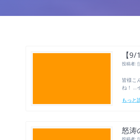
【9
投稿者:
f
皆様こ
ね！ …
もっと
怒涛の
投稿者:
f