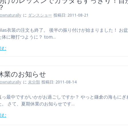
明けのレッスンでカラダもすっきり！目
？
lownaturally
に
ダンスショー
投稿日: 2011-08-21
ilas衣装の注文も終了。 後半の振り付けが始まりました！ お
体に鞭打つように？ tom…
読む
休業のお知らせ
lownaturally
に
未分類
投稿日: 2011-08-14
真っ最中ですがいかがお過ごしですか？ やっと鎌倉の海もにぎ
た。 さて、夏期休業のお知らせです…
読む