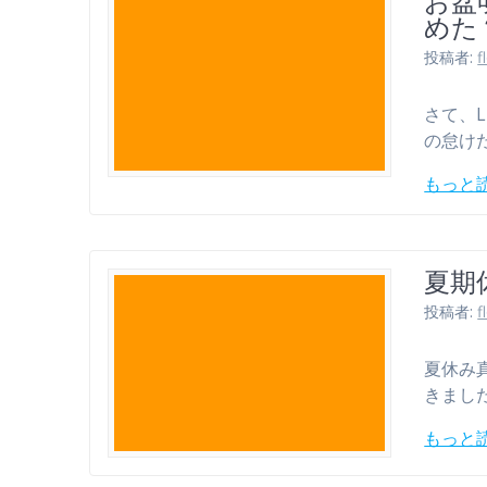
お盆
めた
投稿者:
f
さて、L
の怠けた
もっと
夏期
投稿者:
f
夏休み
きまし
もっと