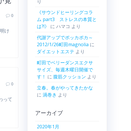
が覚
り
《サウンドヒーリングコラ
0
ム part3 ストレスの本質と
は?!》
に
ハマコ
より
盆明け
代謝アップでポッカポカ～
2012/1/26町田magnolia
に
ダイエットエステ
より
町田でベリーダンスエクサ
サイズ、毎週木曜日開催で
す！
に
腹筋クッション
より
0
立春。春がやってきたかな
に
渦巻き
より
わって
アーカイブ
2020年1月