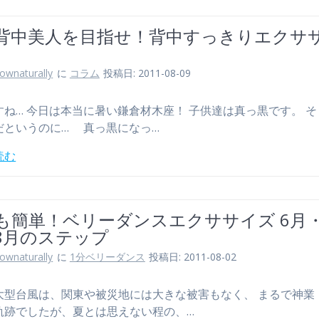
背中美人を目指せ！背中すっきりエクサ
lownaturally
に
コラム
投稿日: 2011-08-09
すね… 今日は本当に暑い鎌倉材木座！ 子供達は真っ黒です。 
だというのに… 真っ黒になっ…
読む
も簡単！ベリーダンスエクササイズ 6月・
8月のステップ
lownaturally
に
1分ベリーダンス
投稿日: 2011-08-02
大型台風は、関東や被災地には大きな被害もなく、 まるで神業
軌跡でしたが、夏とは思えない程の、…