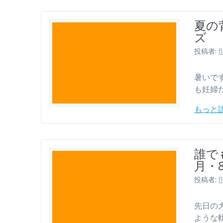
夏の
ズ
投稿者:
f
暑いで
も妊婦
もっと
誰で
月・
投稿者:
f
先日の
ような