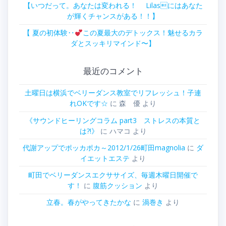
【いつだって。あなたは変われる！ Lilasにはあなた
が輝くチャンスがある！！】
【 夏の初体験‥
この夏最大のデトックス！魅せるカラ
ダとスッキリマインド〜】
最近のコメント
土曜日は横浜でベリーダンス教室でリフレッシュ！子連
れOKです☆
に
森 優
より
《サウンドヒーリングコラム part3 ストレスの本質と
は?!》
に
ハマコ
より
代謝アップでポッカポカ～2012/1/26町田magnolia
に
ダ
イエットエステ
より
町田でベリーダンスエクササイズ、毎週木曜日開催で
す！
に
腹筋クッション
より
立春。春がやってきたかな
に
渦巻き
より