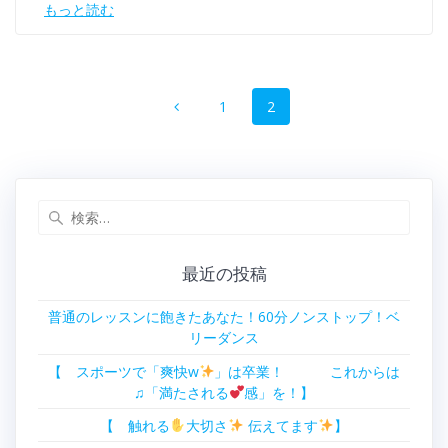
もっと読む
投
ペ
ペ
1
2
稿
ー
ー
ジ
ジ
ナ
ビ
検
索:
ゲ
最近の投稿
ー
普通のレッスンに飽きたあなた！60分ノンストップ！ベ
シ
リーダンス
ョ
【 スポーツで「爽快w
」は卒業！ これからは
♫「満たされる
感」を！】
ン
【 触れる
大切さ
伝えてます
】