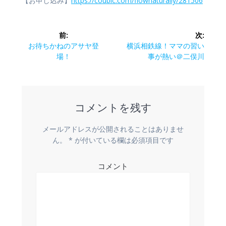
【お申し込み】
https://coubic.com/flownaturally/281506
投
前:
次:
稿
前
次
お待ちかねのアサヤ登
横浜相鉄線！ママの習い
の
の
場！
事が熱い＠二俣川
ナ
投
投
稿:
稿:
ビ
コメントを残す
ゲ
ー
メールアドレスが公開されることはありませ
ん。
*
が付いている欄は必須項目です
シ
コメント
ョ
ン