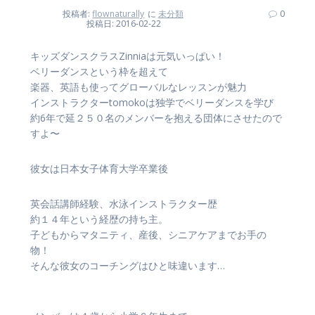
投稿者:
flownaturally
に
未分類
0
投稿日: 2016-02-22
キッズダンスクラスZinniaは元気いっぱい！
ベリーダンスという枠を超えて
楽器、英語も使ってグローバルなレッスンが魅力
インストラクターtomokoは独学でベリーダンスを学び
約6年で延２５０名のメンバーを抱える団体にさせたので
すよ〜
彼女は日本女子体育大学卒業後
英会話講師経験、水泳インストラクター歴
約１４年という経歴の持ち主。
子どもからマタニティ、産後、シニアケアまでお手の
物！
そんな彼女のコーチングはひと味違います…