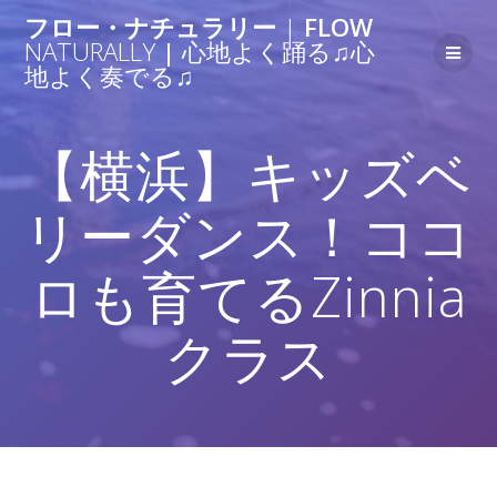
フロー・ナチュラリー
|
FLOW
NATURALLY
|
心地よく踊る♫心
地よく奏でる♫
【横浜】キッズベ
リーダンス！ココ
ロも育てるZinnia
クラス