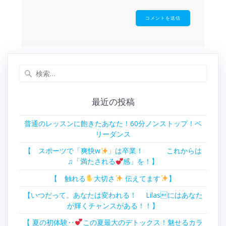
検
索:
最近の投稿
普通のレッスンに飽きたあなた！60分ノンストップ！ベ
リーダンス
【 スポーツで「爽快w
」は卒業！ これからは
♫「満たされる
感」を！】
【 触れる
大切さ
伝えてます
】
【いつだって。あなたは変われる！ Lilasにはあなた
が輝くチャンスがある！！】
【 夏の初体験‥
この夏最大のデトックス！魅せるカラ